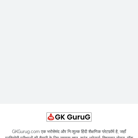
GKGurug.com एक भरोसेमंद और निःशुल्क हिंदी शैक्षणिक प्लेटफ़ॉर्म है, जहाँ
प्रतियोगी परीक्षाओं की तैयारी के लिए सामान्य ज्ञान, करंट अफेयर्स, विषयवार नोट्स, मॉक