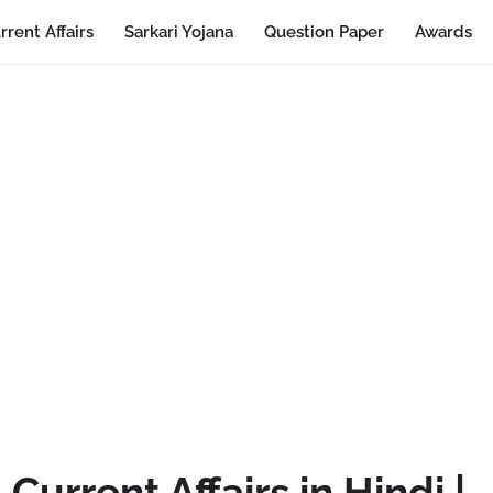
rrent Affairs
Sarkari Yojana
Question Paper
Awards
urrent Affairs in Hindi |