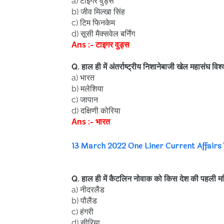
a) टाइगर वुड्स
b) जीव मिल्खा सिंह
c) टिम फिनकेम
d) सूसी मैक्सवेल बर्निंग
Ans :- टाइगर वुड्स
Q. हाल ही में अंतर्राष्ट्रीय निशानेबाजी खेल महासंघ व
a) भारत
b) मलेशिया
c) जापान
d) दक्षिणी कोरिया
Ans :- भारत
13 March
202
2
One Liner Current Affairs पढन
Q. हाल ही में कैटलिन नोवाक को किस देश की पहली महिला 
a) नीदरलैंड
b) पौलैंड
c) हंगरी
d) सीरिया