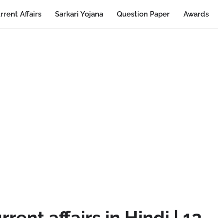
rrent Affairs
Sarkari Yojana
Question Paper
Awards
ent affairs in Hindi | 13