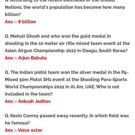
Q. According to the recent estimates of the United
Nations, the world's population has become how many
billion?
Ans :- 8 billion
Q. Mehuli Ghosh and who won the gold medal in
shooting in the 10 meter air rifle mixed team event at the
Asian Airgun Championship 2022 in Daegu, South Korea?
Ans :- Arjun Babuta
Q. The Indian pistol team won the silver medal in the P4-
Mixed 50m Pistol SH1 event at the Shooting Para-Sports
World Championships 2022 in Al Ain, UAE. Who is not
included in the team?
Ans :- Ankush Jadhav
Q. Kevin Conroy passed away recently. In which field was
he famous?
Ans :- Voice actor