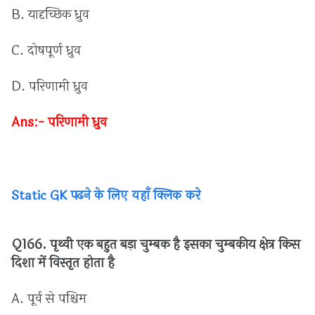
B.
यादृच्छिक
ध्रुव
C.
दोषपूर्ण
ध्रुव
D.
परिणामी
ध्रुव
Ans:-
परिणामी
ध्रुव
Static GK पढने के लिए यहाँ क्लिक करे
Q166.
पृथ्वी
एक
बहुत
बड़ा
चुम्बक
है
इसका
चुम्बकीय
क्षेत्र
किस
दिशा
में
विस्तृत
होता
है
A.
पूर्व
से
पश्चिम