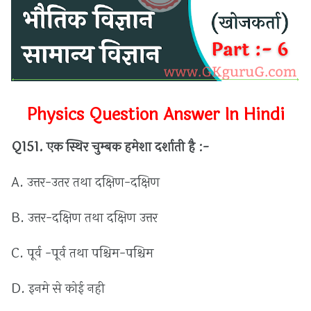
P
hysics Question Answer In Hindi
Q151.
एक
स्थिर
चुम्बक
हमेशा
दर्शाती
है :
-
A.
उत्तर
-
उतर
तथा
दक्षिण
-
दक्षिण
B.
उत्तर
-
दक्षिण
तथा
दक्षिण
उत्तर
C.
पूर्व
-
पूर्व
तथा
पश्चिम
-
पश्चिम
D.
इनमे
से
कोई
नही