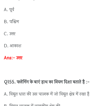
A.
पूर्व
B.
पश्चिम
C.
उत्तर
D.
आकाश
Ans:-
उत्तर
Q155.
फ्लेमिंग
के
बाएं
हाथ
का
नियम
दिशा
बताते
है :
-
A.
विद्युत
धारा
की
उस
चालक
में
जो
विद्युत
क्षेत्र
में
रखा
है