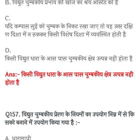
B.
विद्युत
चुम्बकीय
प्रभाव
की
खोज
का
श्रेय
ओर्स्टेड
को
है
C.
यदि
कम्पास
सुई
को
चुम्बक
के
निकट
रखा
जाए
तो
वह
उत्तर
दक्षि
ण
दिशा
में
न
रुककर
किसी
विशेष
दिशा
में
व्यवस्थित
होती
है
D.
किसी
विद्युत
धारा
के
आस
पास
चुम्बकीय
क्षेत्र
उत्पन्न
नही
होता
है
Ans:-
किसी
विद्युत
धारा
के
आस
पास
चुम्बकीय
क्षेत्र
उत्पन्न
नही
होता
है
Q157.
विद्युत
चुम्बकीय
प्रेरण
के
नियमों
का
उपयोग
निम्न
में
से
कि
सको
बनाने
में
उपयोग
किया
गया
है :-
A.
धारामापी