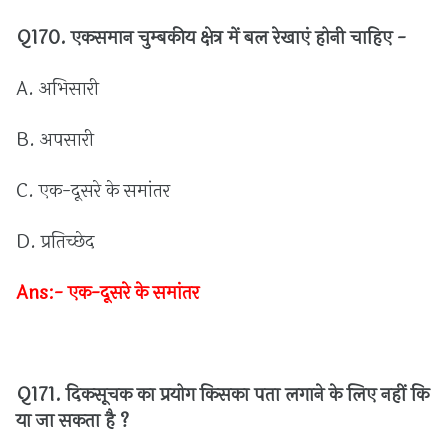
Q170.
एकसमान
चुम्बकीय
क्षेत्र
में
बल
रेखाएं
होनी
चाहिए
-
A.
अभिसारी
B.
अपसारी
C.
एक
-
दूसरे
के
समांतर
D.
प्रतिच्छेद
Ans:-
एक
-
दूसरे
के
समांतर
Q171.
दिकसूचक
का
प्रयोग
किसका
पता
लगाने
के
लिए
नहीं
कि
या
जा
सकता
है
?