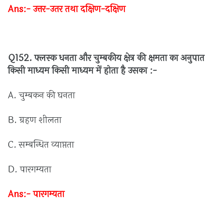
Ans:-
उत्तर
-
उतर
तथा
दक्षिण
-
दक्षिण
Q152.
फ्लस्क
धनता
और
चुम्बकीय
क्षेत्र
की
क्षमता
का
अनुपात
किसी
माध्यम
किसी
माध्यम
में
होता
है
उसका :
-
A.
चुम्बकन
की
घनता
B.
ग्रहण
शीलता
C.
सम्बन्धित
व्याप्तता
D.
पारगम्यता
Ans:-
पारगम्यता