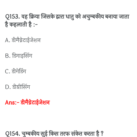
Q153.
वह
क्रिया
जिसके
द्वारा
धातु
को
अचुम्बकीय
बनाया
जाता
है
कहलाती
है :
-
A.
डीमैग्नेटाईजेशन
B.
डिगाइसिंग
C.
डीगेडिंग
D.
डीग्रीसिंग
Ans:-
डीमैग्नेटाईजेशन
Q154.
चुम्बकीय
सुई
किस
तरफ
संकेत
करता
है ?