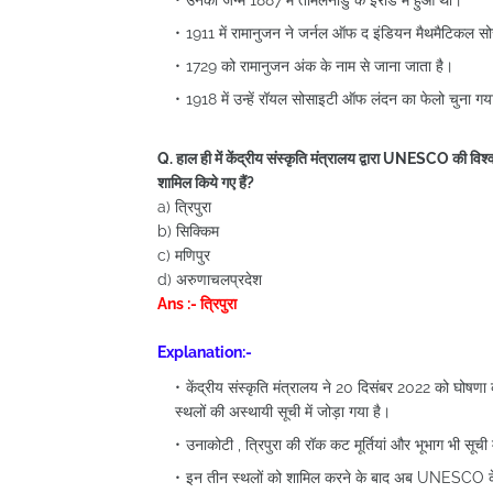
उनका जन्म 1887 में तमिलनाडु के इरोड में हुआ था।
1911 में रामानुजन ने जर्नल ऑफ द इंडियन मैथमैटिकल सो
1729 को रामानुजन अंक के नाम से जाना जाता है।
1918 में उन्हें रॉयल सोसाइटी ऑफ लंदन का फेलो चुना ग
Q. हाल ही में केंद्रीय संस्कृति मंत्रालय द्वारा UNESCO की विश्
शामिल किये गए हैं?
a) त्रिपुरा
b) सिक्किम
c) मणिपुर
d) अरुणाचलप्रदेश
Ans :- त्रिपुरा
Explanation:-
केंद्रीय संस्कृति मंत्रालय ने 20 दिसंबर 2022 को घोष
स्थलों की अस्थायी सूची में जोड़ा गया है।
उनाकोटी , त्रिपुरा की रॉक कट मूर्तियां और भूभाग भी सूची
इन तीन स्थलों को शामिल करने के बाद अब UNESCO के पा