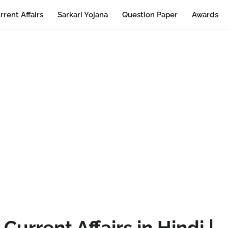
rrent Affairs
Sarkari Yojana
Question Paper
Awards
urrent Affairs in Hindi |