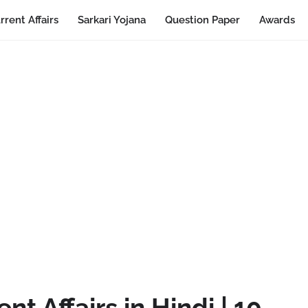
rrent Affairs
Sarkari Yojana
Question Paper
Awards
nt Affairs in Hindi | 10