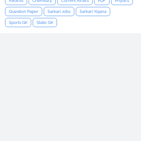
Awards
Chemistry
Current Affairs
PDF
Physics
Question Paper
Sarkari Jobs
Sarkari Yojana
Sports GK
Static GK